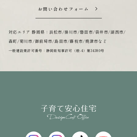
お問い合わせフォーム
対応エリア 静岡県：浜松市/掛川市/磐田市/袋井市/湖西市/
森町/菊川市/御前埼市/島田市/藤枝市/焼津市など
一般建設業許可番号：静岡県知事許可（般-4）第34380号