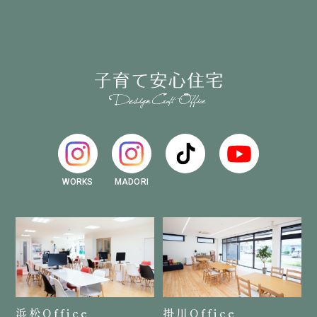
WORKS
MADORI
浜松Office
掛川Office