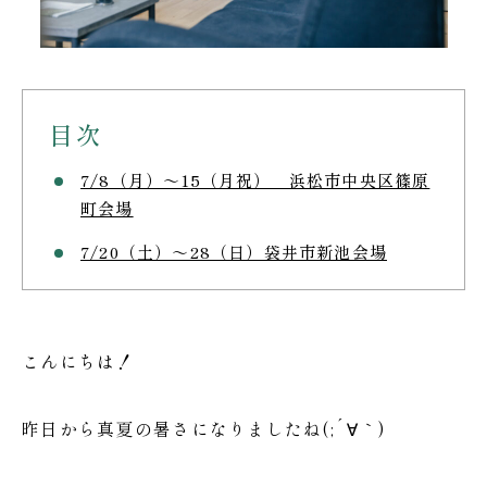
目次
7/8（月）～15（月祝） 浜松市中央区篠原
町会場
7/20（土）～28（日）袋井市新池会場
こんにちは！
昨日から真夏の暑さになりましたね(;´∀｀)