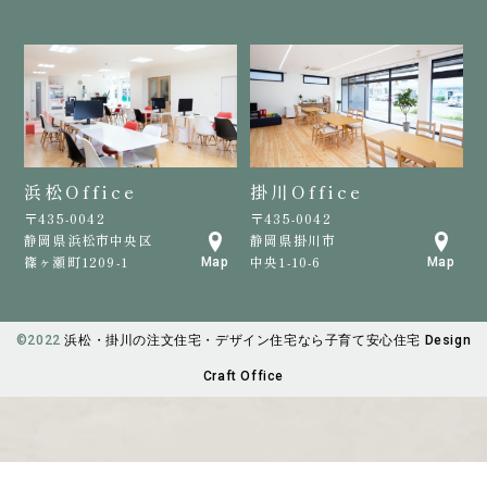
浜松Office
掛川Office
〒435-0042
〒435-0042
静岡県浜松市中央区
静岡県掛川市
篠ヶ瀬町1209-1
中央1-10-6
Map
Map
©️2022
浜松・掛川の注文住宅・デザイン住宅なら子育て安心住宅 Design
Craft Office