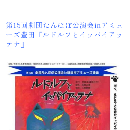
第15回劇団たんぽぽ公演会inアミュ
ーズ豊田『ルドルフとイッパイアッ
テナ』