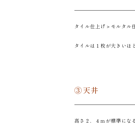
タイル仕上げ＞モルタル
タイルは１枚が大きいほ
③天井
高さ２．４ｍが標準にな