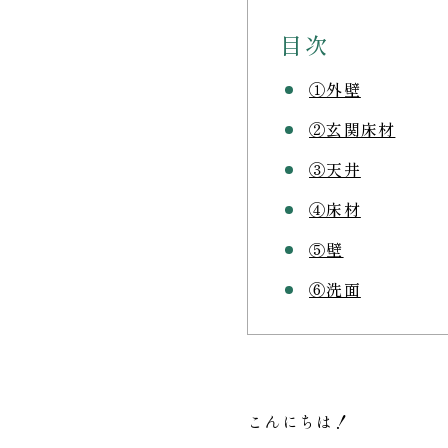
目次
①外壁
②玄関床材
③天井
④床材
⑤壁
⑥洗面
こんにちは！