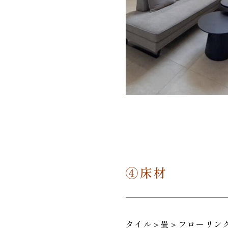
④床材
タイル＞畳＞フローリン