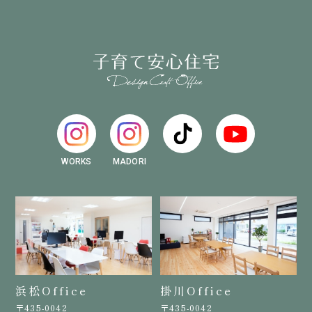
WORKS
MADORI
浜松Office
掛川Office
〒435-0042
〒435-0042