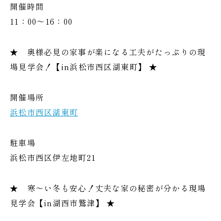
開催時間
11：00～16：00
★ 奥様必見の家事が楽になる工夫がたっぷりの現
場見学会！【in浜松市西区湖東町】 ★
開催場所
浜松市西区湖東町
駐車場
浜松市西区伊左地町21
★ 寒～い冬も安心！丈夫な家の秘密が分かる現場
見学会【in湖西市鷲津】 ★