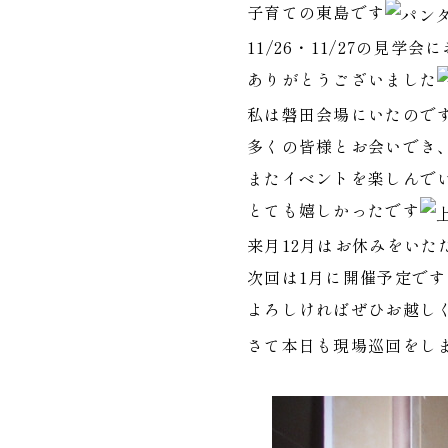
子育ての東島です
11/26・11/27の見
ありがとうございました
私は磐田会場にいたので
多くの皆様とお会いでき
またイベントを楽しんで
とても嬉しかったです
来月12月はお休みをいた
次回は1月に開催予定で
よろしければぜひお越し
さて本日も現場巡回をし