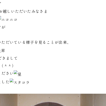
学会にお越しいただいたみなさま
すが
、
いただいている様子を見ることが出来、
だきまして
す（＾＾）
ください
ました