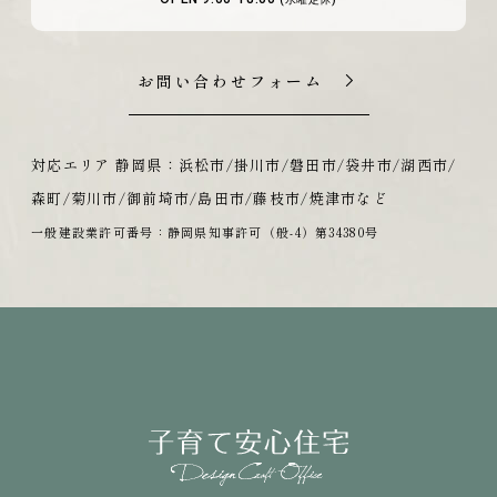
お問い合わせフォーム
対応エリア 静岡県：浜松市/掛川市/磐田市/袋井市/湖西市/
森町/菊川市/御前埼市/島田市/藤枝市/焼津市など
一般建設業許可番号：静岡県知事許可（般-4）第34380号