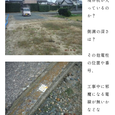
境界杭が入
っているの
か？
側溝の深さ
は？
その他電柱
の位置や番
号、
工事中に邪
魔になる電
線が無いか
などな