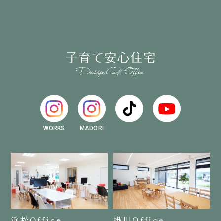
WORKS
MADORI
浜松Office
掛川Office