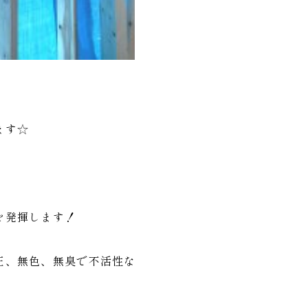
ます☆
を発揮します！
圧、無色、無臭で不活性な