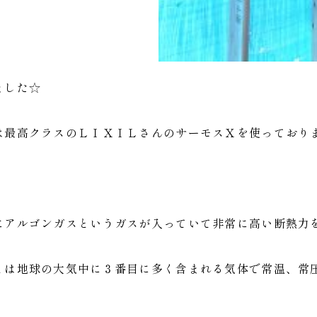
ました☆
は最高クラスのＬＩＸＩＬさんのサーモスＸを使っており
にアルゴンガスというガスが入っていて非常に高い断熱力
とは地球の大気中に３番目に多く含まれる気体で常温、常