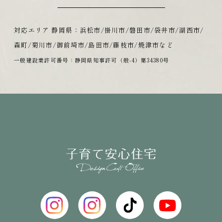
対応エリア 静岡県：浜松市/掛川市/磐田市/袋井市/湖西市/
森町/菊川市/御前埼市/島田市/藤枝市/焼津市など
一般建設業許可番号：静岡県知事許可（般-4）第34380号