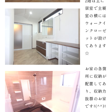
2階は主に
居室で主寝
室の横には
ウォークイ
ンクローゼ
ットが設け
てあります
☆
お家の各箇
所に収納が
配置してあ
り、収納力
抜群のお家
です!(^^)!