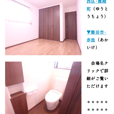
西区･雄踏
町
（ゆうと
うちょう）
▼磐田市･
赤池
（あか
いけ）
会場名ク
リックで詳
細がご覧い
ただけます
＊＊＊＊＊
＊＊＊＊＊