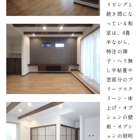
リビングと
続き間にな
っている和
室は、4畳
半ながら、
特注の障
子・ヘリ無
し半帖畳や
窓部分のプ
リーツスク
リーン・床
上げ・オプ
ションの壁
紙・オプシ
ョンの照明