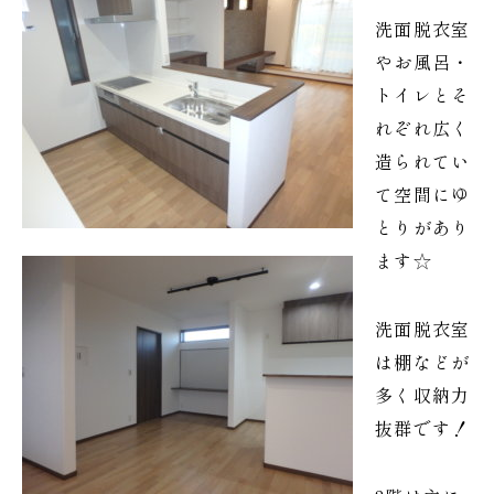
洗面脱衣室
やお風呂・
トイレとそ
れぞれ広く
造られてい
て空間にゆ
とりがあり
ます☆
洗面脱衣室
は棚などが
多く収納力
抜群です！