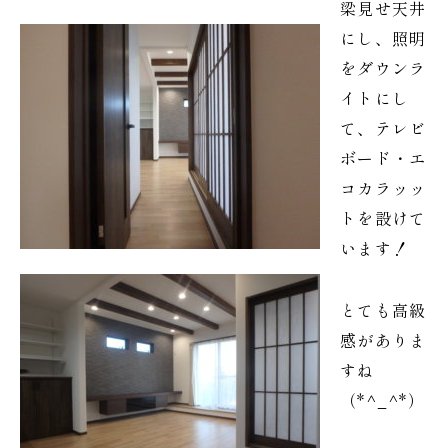
梁見せ天井
にし、照明
をダウンラ
イトにし
て、テレビ
ボード・エ
コカラッッ
トを設けて
います！
とても高級
感がありま
すね
（*^_^*）