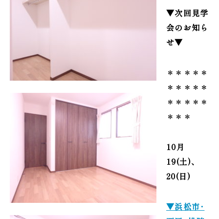
▼次回見学
会のお知ら
せ▼
＊＊＊＊＊
＊＊＊＊＊
＊＊＊＊＊
＊＊＊
10月
19
(土)、
20(日)
▼浜松市･