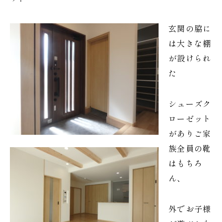
玄関の脇に
は大きな棚
が設けられ
た
シューズク
ローゼット
がありご家
族全員の靴
はもちろ
ん、
外でお子様