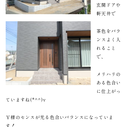
玄関ドアや
軒天井で
茶色をバラ
ンスよく入
れること
で、
メリハリの
ある色合い
に仕上がっ
ていますね(*^^)v
Ｙ様のセンスが光る色合いバランスになっていま
す！