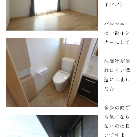
す(^-^)
バルコニー
は一部イン
ナーにして
洗濯物が濡
れにくい構
造にしまし
た☆
多少の雨で
も気になら
ないのは良
いですよ