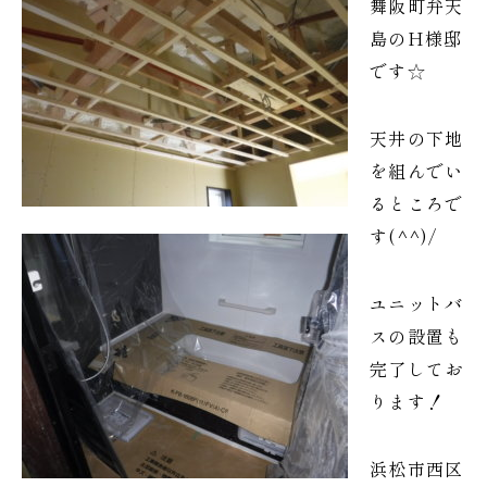
舞阪町弁天
島のH様邸
です☆
天井の下地
を組んでい
るところで
す(^^)/
ユニットバ
スの設置も
完了してお
ります！
浜松市西区