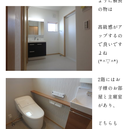
ように横長
の物は
高級感がア
ップするの
で良いです
よね
(*^▽^*)
2階にはお
子様のお部
屋と主寝室
があり、
どちらも