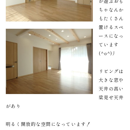
が遊ぶおも
ちゃなんか
もたくさん
置けるスペ
ースになっ
ています
(^o^)丿
リビングは
大きな窓や
天井の高い
梁見せ天井
があり
明るく開放的な空間になっています！