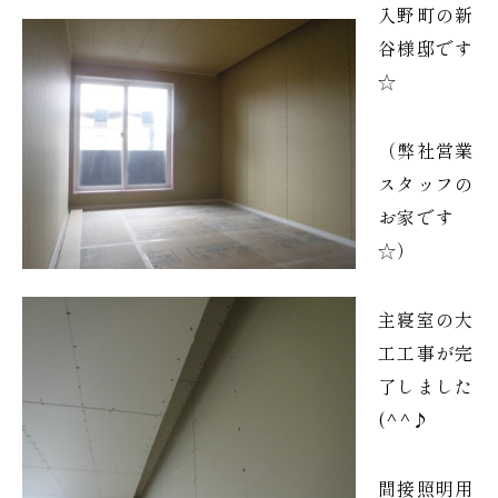
入野町の新
谷様邸です
☆
（弊社営業
スタッフの
お家です
☆）
主寝室の大
工工事が完
了しました
(^^♪
間接照明用