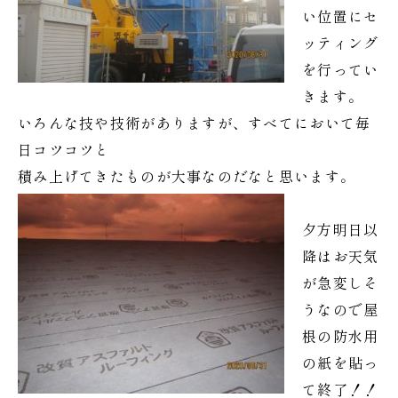
い位置にセ
ッティング
を行ってい
きます。
いろんな技や技術がありますが、すべてにおいて毎
日コツコツと
積み上げてきたものが大事なのだなと思います。
夕方明日以
降はお天気
が急変しそ
うなので屋
根の防水用
の紙を貼っ
て終了！！