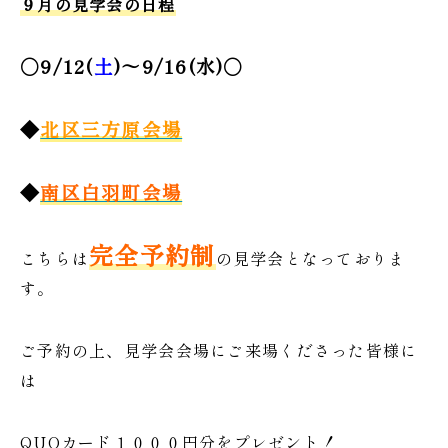
９月
の見学会の日程
○9/12(
土
)～9/16(水)○
◆
北区三方原会場
◆
南区白羽町会場
完全予約制
こちらは
の見学会となっておりま
す。
ご予約の上、見学会会場にご来場くださった皆様に
は
QUOカード１０００円分をプレゼント！