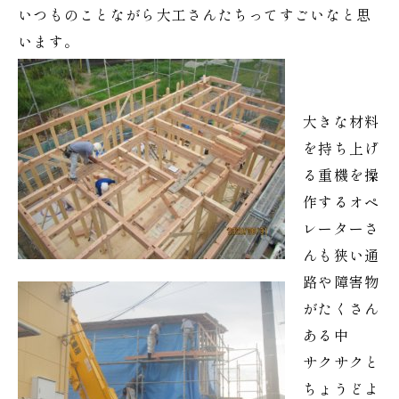
いつものことながら大工さんたちってすごいなと思
います。
大きな材料
を持ち上げ
る重機を操
作するオペ
レーターさ
んも狭い通
路や障害物
がたくさん
ある中
サクサクと
ちょうどよ