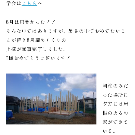
学会は
こちら
へ
8月は只暑かった！！
そんな中ではありますが、暑さの中でおめでたいこ
とが続き8月締めくくりの
上棟が無事完了しました。
I様おめでとうございます！
朝柱のみだ
った場所に
夕方には屋
根のあるお
家ができて
いる。