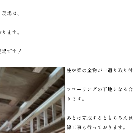
く現場は、
おります。
現場です！
柱や梁の金物が一通り取り
フローリングの下地となる
ります。
あとは完成するともちろん
線工事も行っております。