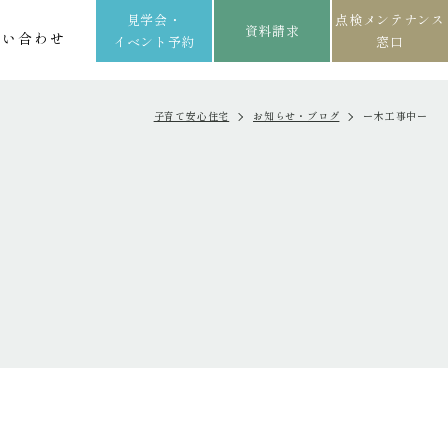
見学会・
点検メンテナンス
資料請求
問い合わせ
イベント予約
窓口
子育て安心住宅
お知らせ・ブログ
ー木工事中ー