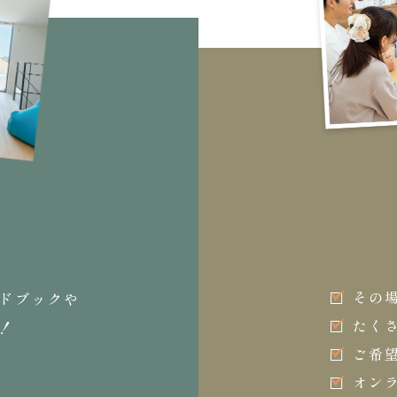
その
ドブックや
たく
！
ご希
オン