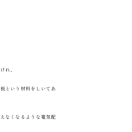
付けれ、
合板という材料をしいてあ
見えなくなるような電気配