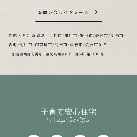
お問い合わせフォーム
対応エリア 静岡県：浜松市/掛川市/磐田市/袋井市/湖西市/
森町/菊川市/御前埼市/島田市/藤枝市/焼津市など
一般建設業許可番号：静岡県知事許可（般-4）第34380号