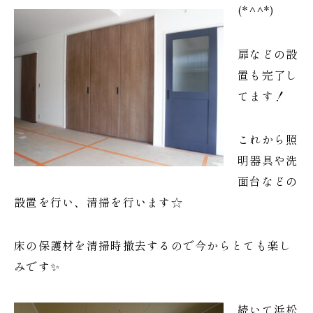
(*^^*)
扉などの設
置も完了し
てます！
これから照
明器具や洗
面台などの
設置を行い、清掃を行います☆
床の保護材を清掃時撤去するので今からとても楽し
みです✨
続いて浜松