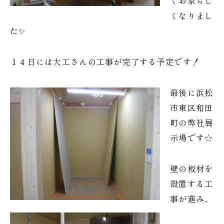
くお家らし
くなりまし
た✨
１４日には大工さんの工事が完了する予定です！
最後に浜松
市東区和田
町の弊社展
示場です☆
壁の板材を
設置する工
事が進み、