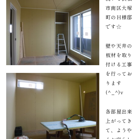
市南区大塚
町のＨ様邸
です☆
壁や天井の
板材を取り
付ける工事
を行ってお
ります
(^_^)v
各部屋出来
上がってき
て、ようや