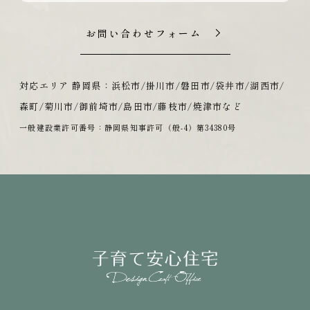
お問い合わせフォーム
対応エリア 静岡県：浜松市/掛川市/磐田市/袋井市/湖西市/
森町/菊川市/御前埼市/島田市/藤枝市/焼津市など
一般建設業許可番号：静岡県知事許可（般-4）第34380号