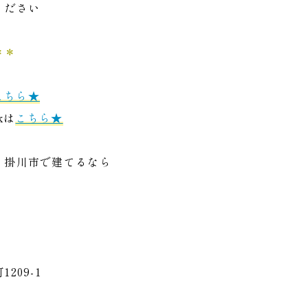
ください
＊＊
こちら★
kは
こちら★
・掛川市で建てるなら
209-1