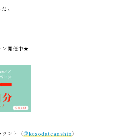
した。
ーン開催中★
カウント（
@kosodateanshin
)