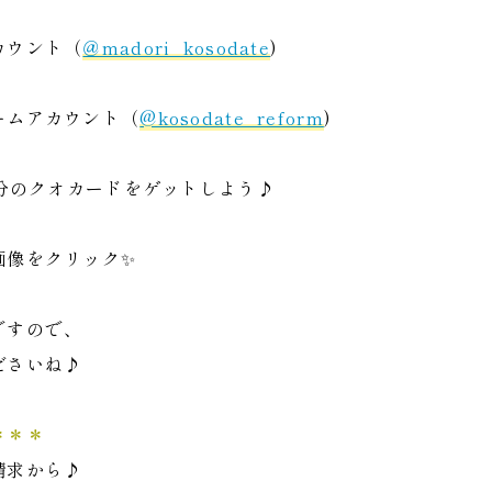
カウント（
＠madori_kosodate
)
ームアカウント（
@kosodate_reform
)
円分のクオカードをゲットしよう♪
画像をクリック✨
ですので、
ださいね♪
＊＊＊
請求から♪