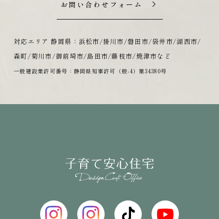
お問い合わせフォーム
対応エリア 静岡県：浜松市/掛川市/磐田市/袋井市/湖西市/
森町/菊川市/御前埼市/島田市/藤枝市/焼津市など
一般建設業許可番号：静岡県知事許可（般-4）第34380号