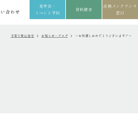
見学会・
点検メンテナンス
資料請求
問い合わせ
イベント予約
窓口
子育て安心住宅
お知らせ・ブログ
～お引渡しおめでとうございます！～