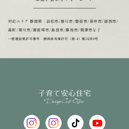
対応エリア 静岡県：浜松市/掛川市/磐田市/袋井市/湖西市/
森町/菊川市/御前埼市/島田市/藤枝市/焼津市など
一般建設業許可番号：静岡県知事許可（般-4）第34380号