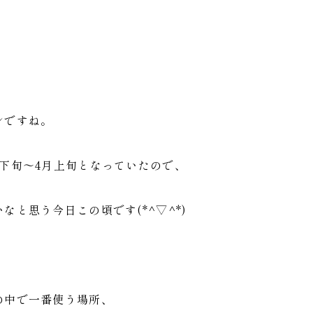
ンですね。
下旬～4月上旬となっていたので、
なと思う今日この頃です(*^▽^*)
の中で一番使う場所、