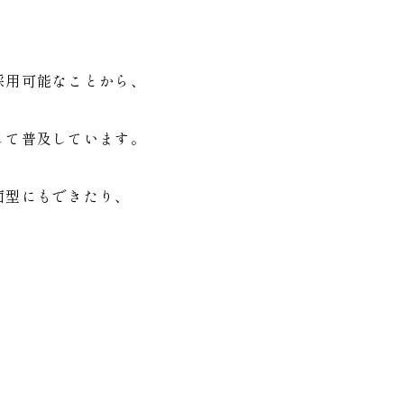
採用可能なことから、
して普及しています。
面型にもできたり、
。