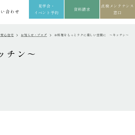
見学会・
点検メンテナンス
資料請求
問い合わせ
イベント予約
窓口
て安心住宅
お知らせ・ブログ
お料理をもっとラクに楽しい空間に ～キッチン～
ッチン～