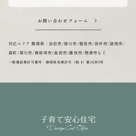
お問い合わせフォーム
対応エリア 静岡県：浜松市/掛川市/磐田市/袋井市/湖西市/
森町/菊川市/御前埼市/島田市/藤枝市/焼津市など
一般建設業許可番号：静岡県知事許可（般-4）第34380号