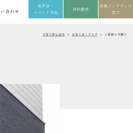
見学会・
点検メンテナンス
資料請求
問い合わせ
イベント予約
窓口
子育て安心住宅
お知らせ・ブログ
☆素敵な外構☆