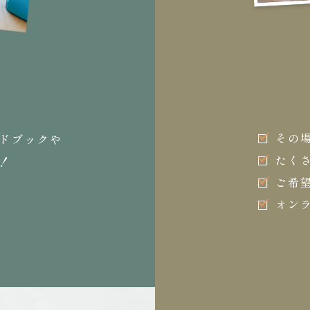
その
ドブックや
たく
！
ご希
オン