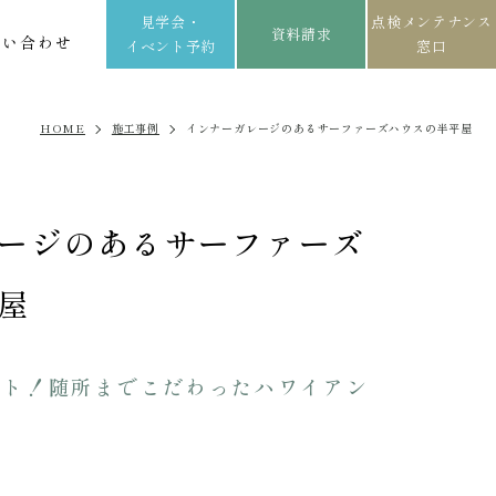
見学会・
点検メンテナンス
資料請求
問い合わせ
イベント予約
窓口
HOME
施工事例
インナーガレージのあるサーファーズハウスの半平屋
ージのあるサーファーズ
屋
ート！随所までこだわったハワイアン