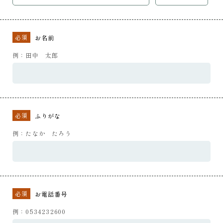
必須
お名前
例：田中 太郎
必須
ふりがな
例：たなか たろう
必須
お電話番号
例：0534232600