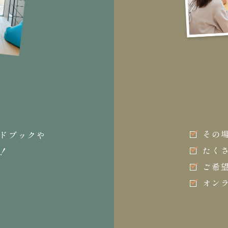
その
ドブックや
たく
！
ご希
オン